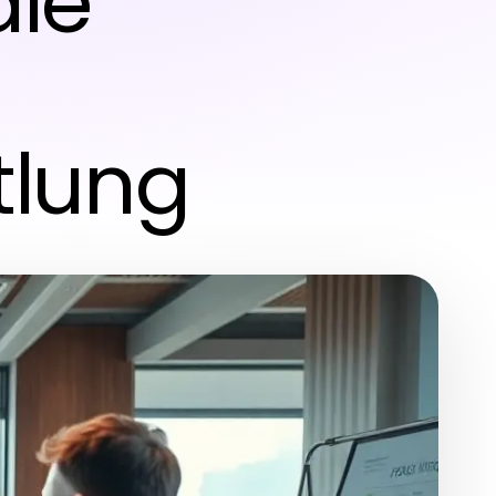
die
tlung