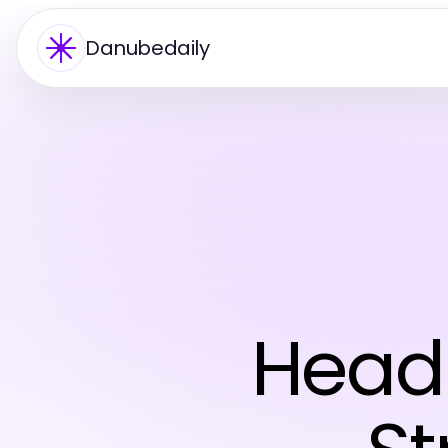
Danubedaily
Headh