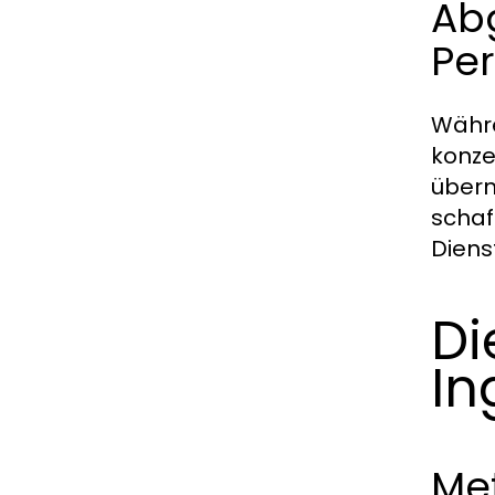
Ab
Pe
Währe
konze
übern
schaf
Diens
Di
In
Met