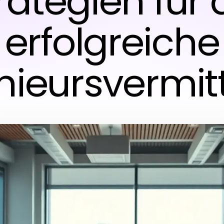
rategien für 
erfolgreiche
nieursvermit