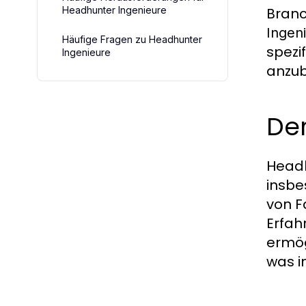
Headhunter Ingenieure
Branc
Ingen
Häufige Fragen zu Headhunter
spezi
Ingenieure
anzub
De
Headh
insbe
von F
Erfah
ermög
was i