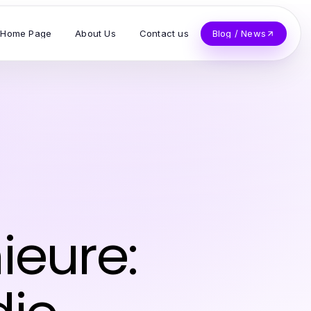
Home Page
About Us
Contact us
Blog / News
ieure: