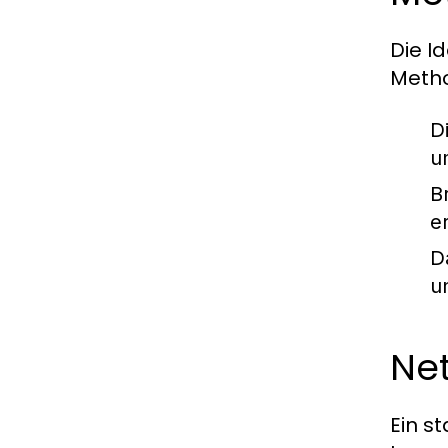
Die I
Metho
D
u
B
e
D
u
Net
Ein s