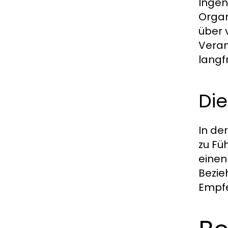
Ingen
Organ
über 
Veran
langfr
Di
In de
zu Fü
einen
Bezie
Empfe