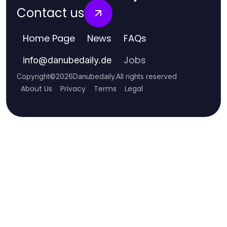
Contact us
Home Page
News
FAQs
Jobs
info
@
danubedaily.de
Copyright
©
2026
Danubedaily
.
All rights reserved
About Us
Privacy
Terms
Legal