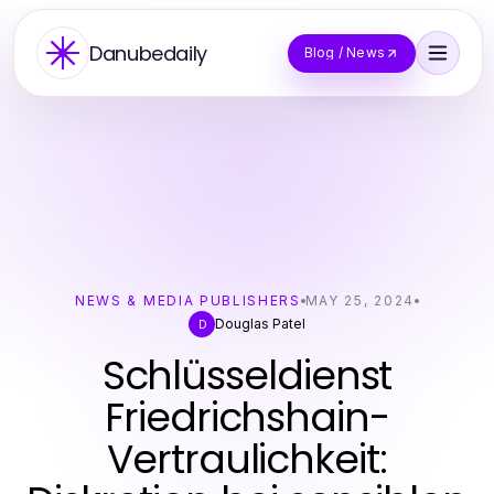
Danubedaily
Blog / News
NEWS & MEDIA PUBLISHERS
MAY 25, 2024
Douglas Patel
D
Schlüsseldienst
Friedrichshain-
Vertraulichkeit: