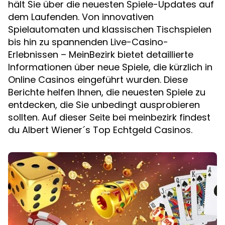
hält Sie über die neuesten Spiele-Updates auf
dem Laufenden. Von innovativen
Spielautomaten und klassischen Tischspielen
bis hin zu spannenden Live-Casino-
Erlebnissen – MeinBezirk bietet detaillierte
Informationen über neue Spiele, die kürzlich in
Online Casinos eingeführt wurden. Diese
Berichte helfen Ihnen, die neuesten Spiele zu
entdecken, die Sie unbedingt ausprobieren
sollten. Auf dieser
bei meinbezirk findest
Seite
du Albert Wiener´s Top Echtgeld Casinos.