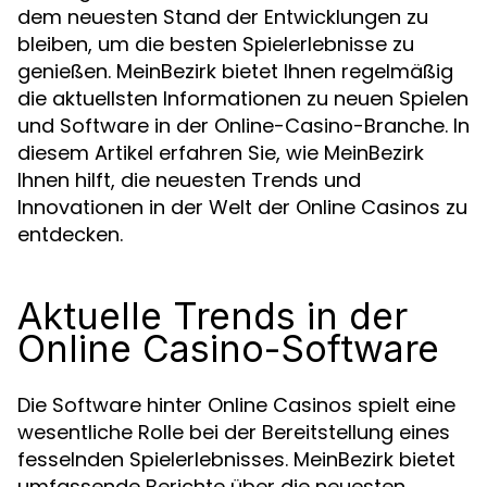
dem neuesten Stand der Entwicklungen zu
bleiben, um die besten Spielerlebnisse zu
genießen. MeinBezirk bietet Ihnen regelmäßig
die aktuellsten Informationen zu neuen Spielen
und Software in der Online-Casino-Branche. In
diesem Artikel erfahren Sie, wie MeinBezirk
Ihnen hilft, die neuesten Trends und
Innovationen in der Welt der Online Casinos zu
entdecken.
Aktuelle Trends in der
Online Casino-Software
Die Software hinter Online Casinos spielt eine
wesentliche Rolle bei der Bereitstellung eines
fesselnden Spielerlebnisses. MeinBezirk bietet
umfassende Berichte über die neuesten