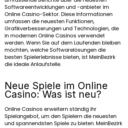
Softwareentwicklungen und -anbieter im
Online Casino-Sektor. Diese Informationen
umfassen die neuesten Funktionen,
Grafikverbesserungen und Technologien, die
in modernen Online Casinos verwendet
werden. Wenn Sie auf dem Laufenden bleiben
möchten, welche Softwarelösungen die
besten Spielerlebnisse bieten, ist MeinBezirk
die ideale Anlaufstelle.
Neue Spiele im Online
Casino: Was ist neu?
Online Casinos erweitern ständig ihr
Spielangebot, um den Spielern die neuesten
und spannendsten Spiele zu bieten. MeinBezirk