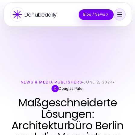
Danubedaily
Blog / News
NEWS & MEDIA PUBLISHERS
JUNE 2, 2024
Douglas Patel
D
Maßgeschneiderte
Lösungen:
Architekturbüro Berlin