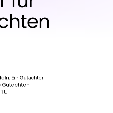
 für
achten
eln. Ein
Gutachter
es Gutachten
ft.